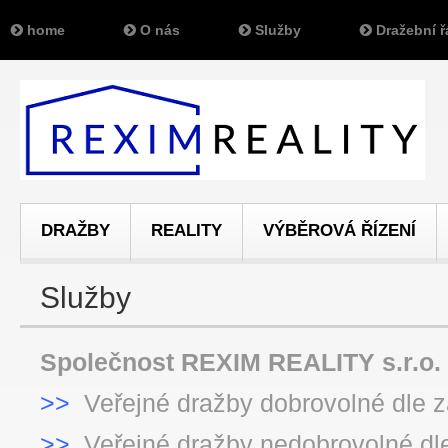
home
O nás
Služby
Dražební ř
DRAŽBY
REALITY
VÝBĚROVÁ ŘÍZENÍ
Služby
Společnost REXIM REALITY s.r.o. z
>>
Veřejné dražby dobrovolné dle 
>>
Veřejné dražby nedobrovolné dl