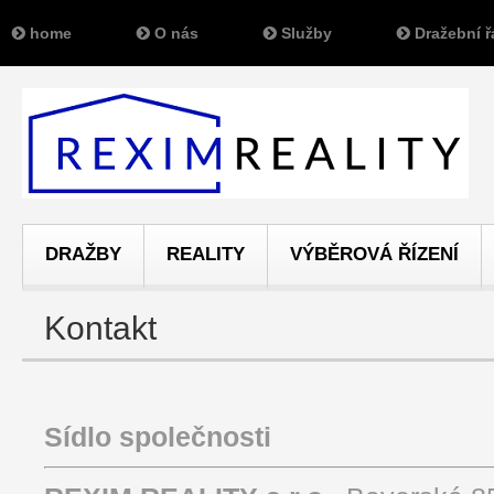
home
O nás
Služby
Dražební ř
DRAŽBY
REALITY
VÝBĚROVÁ ŘÍZENÍ
Kontakt
Sí
dlo společnosti