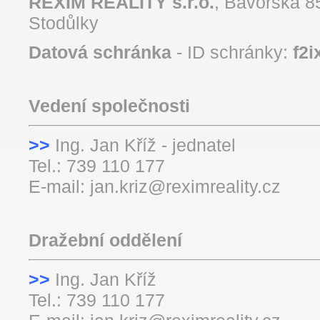
REXIM REALITY s.r.o.
, Bavorská 8
Stodůlky
Datová schránka
- ID schránky:
f2i
Vedení společnosti
>
>
Ing. Jan Kříž - jednatel
Tel.: 739 110 177
E-mail: jan.kriz@reximreality.cz
Dražební oddělení
>>
Ing. Jan Kří
Tel.: 739 110 177