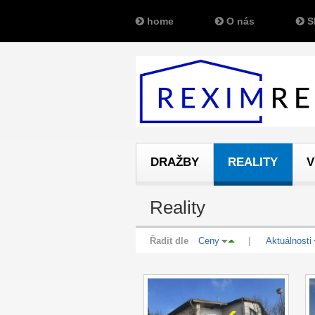
home
O nás
S
DRAŽBY
REALITY
V
Reality
Řadit dle
Ceny
|
Aktuálnosti