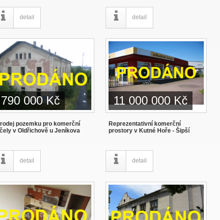
detail
detail
790 000 Kč
11 000 000 Kč
rodej pozemku pro komerční
Reprezentativní komerční
čely v Oldřichově u Jeníkova
prostory v Kutné Hoře - Šipší
detail
detail