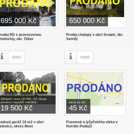
:
695 000 Kč
650 000 Kč
rodej RD s provozovnou
Prodej chalupy v obci Svojek, okr.
hotoviny, okr. Tábor
Semily
detail
detail
Základní cena 19 500,- Kč. Bude
prodáno nejvyšší nabídce.:
cena za m2:
19 500 Kč
45 Kč
adová garáž 18 m2 v obci
Pozemek u lyžařského vleku v
elenice, okres Most
Horním Podluží