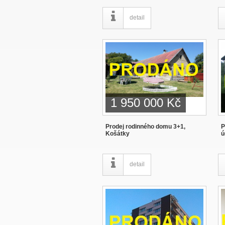
detail
1 950 000 Kč
Prodej rodinného domu 3+1,
P
Košátky
ú
detail