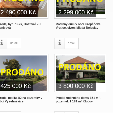
2 490 000 Kč
2 299 000 Kč
rodej bytu 1+kk, Hostivař - ul.
Rodinný dům v obci Kropáčova
enisová
Vrutice, okres Mladá Boleslav
detail
detail
425 000 Kč
3 800 000 Kč
rodej podílu 1/2 na pozemky v
Prodej rodinného domu 151 m²,
bci Vyšehněvice
pozemek 1 181 m² Klučov