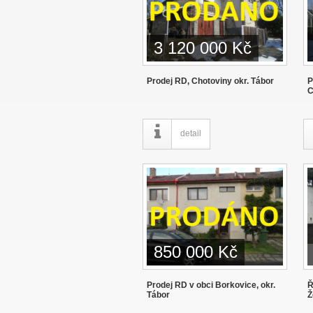
3 120 000 Kč
Prodej RD, Chotoviny okr. Tábor
P
C
detail
850 000 Kč
Prodej RD v obci Borkovice, okr.
Ř
Tábor
Ž