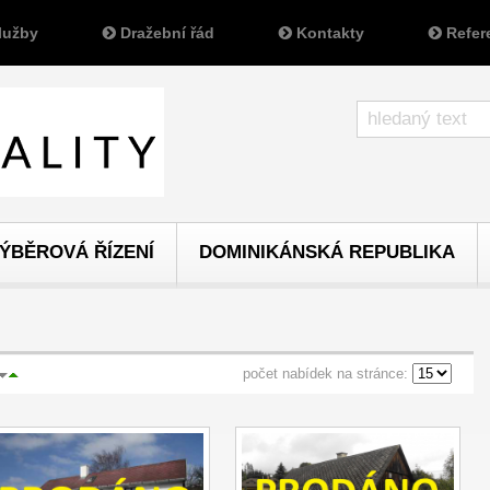
lužby
Dražební řád
Kontakty
Refer
ÝBĚROVÁ ŘÍZENÍ
DOMINIKÁNSKÁ REPUBLIKA
počet nabídek na stránce: