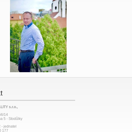
t
ITY s.r.o.,
56/14
a 5 - Stodůlky
ž - jednatel
10 177