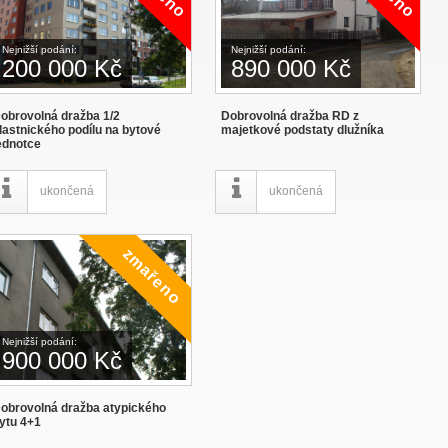
Nejnižší podání:
Nejnižší podání:
200 000 Kč
890 000 Kč
obrovolná dražba 1/2
Dobrovolná dražba RD z
lastnického podílu na bytové
majetkové podstaty dlužníka
ednotce
ukončená
ukončená
Nejnižší podání:
900 000 Kč
obrovolná dražba atypického
ytu 4+1