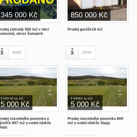
:
345 000 Kč
850 000 Kč
rodej zahrady 560 m2 v obci
Prodej garáže18 m2
amenná, okres Šumperk
detail
detail
5 000 Kč za m2:
5 000Kč za m2:
5 000 Kč
5 000 Kč
rodej stavebního pozemku o
Prodej stavebního pozemku 809
ýměře 807 m2 u vodní nádrže
m2 u vodní nádrže Slapy
lapy