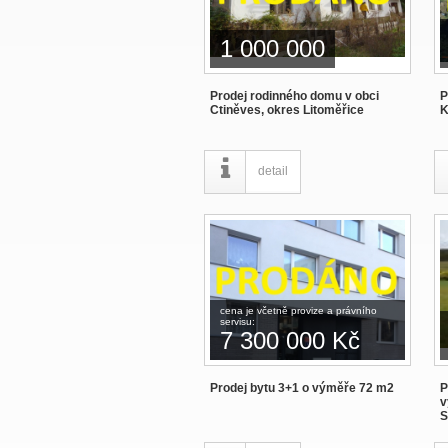
1 000 000
Prodej rodinného domu v obci
P
Ctiněves, okres Litoměřice
K
detail
cena je včetně provize a právního
servisu:
7 300 000 Kč
Prodej bytu 3+1 o výměře 72 m2
P
v
S