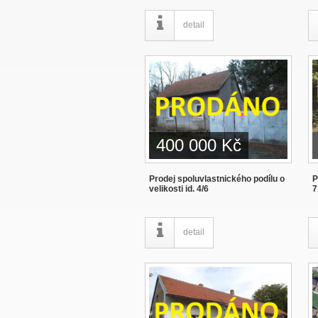
detail
400 000 Kč
Prodej spoluvlastnického podílu o
P
velikosti id. 4/6
7
detail