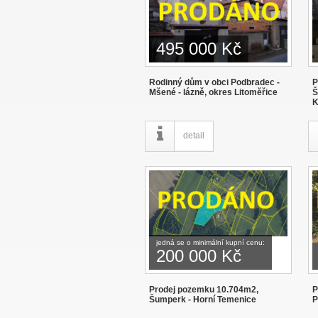
495 000 Kč
Rodinný dům v obci Podbradec -
P
Mšené - lázně, okres Litoměřice
Š
K
detail
jedná se o minimální kupní cenu:
200 000 Kč
Prodej pozemku 10.704m2,
P
Šumperk - Horní Temenice
P