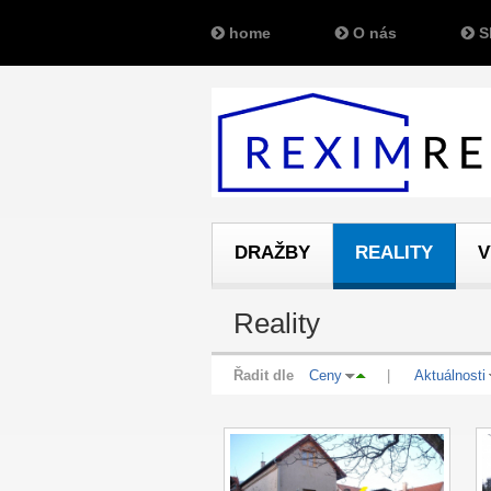
home
O nás
S
DRAŽBY
REALITY
V
Reality
Řadit dle
Ceny
|
Aktuálnosti