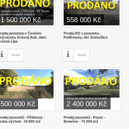
Základní cena 1.500.000,- Kč. Bude
prodáno nejvyšší nabídce.:
1 500 000 Kč
558 000 Kč
rodej penzionu v Českém
Prodej RD s pozemky -
výcarsku, Krásný Buk, obec
Poděvousy, okr. Domažlice
rásná Lípa
detail
detail
Cena za celý soubor pozemků:
500 000 Kč
2 400 000 Kč
rodej pozemků - Pětihosty -
Prodej pozemků - Pozov -
raha-východ - 19 800 m2
Benešov - 75 009 m2