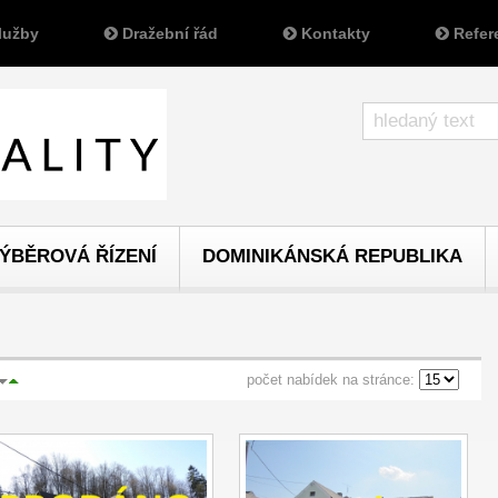
lužby
Dražební řád
Kontakty
Refer
ÝBĚROVÁ ŘÍZENÍ
DOMINIKÁNSKÁ REPUBLIKA
počet nabídek na stránce: