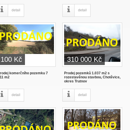
detail
detail
100 Kč
310 000 Kč
rodej komerčního pozemku 7
Prodej pozemků 1.037 m2 s
11 m2
rozestavěnou stavbou, Chotěvice,
okres Trutnov
detail
detail