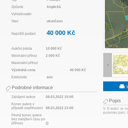
Způsob
Anglická
Vyhlašovatel
Stav
ukončeno
40 000 Kč
Nejnižší podání
Aukční jistota
10 000 Kč
Minimální příhoz
2 000 Kč
Maximální příhoz
Výsledná cena
46 000 Kč
Exklizivita
ano
V
Podrobné informace
Zahájení aukce
08.03.2022 10:00
Popis
Konec aukce v
případě nepřihození
08.03.2022 23:00
V E-aukci je na
pozemku parc. č.
Pevný konec aukce
bez navýšení času po
příhozu
{}