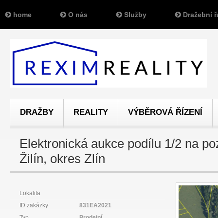
home
O nás
Služby
Dražební ř
DRAŽBY
REALITY
VÝBĚROVÁ ŘÍZENÍ
Elektronická aukce podílu 1/2 na p
Žilín, okres Zlín
Lokalita
ID zakázky
831EA2021
Typ
Prodejní