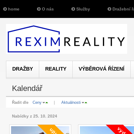
home
O nás
Služby
Dražební ř
DRAŽBY
REALITY
VÝBĚROVÁ ŘÍZENÍ
Kalendář
Řadit dle
Ceny
|
Aktuálnosti
Nabídky z 25. 10. 2024